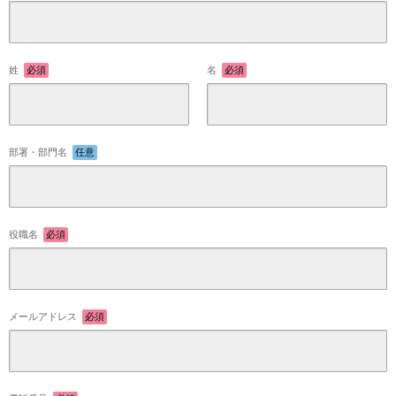
姓
必須
名
必須
部署・部門名
任意
役職名
必須
メールアドレス
必須