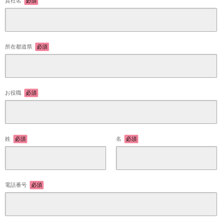
貴社名
必須
所在都道県
必須
お役職
必須
姓
必須
名
必須
電話番号
必須