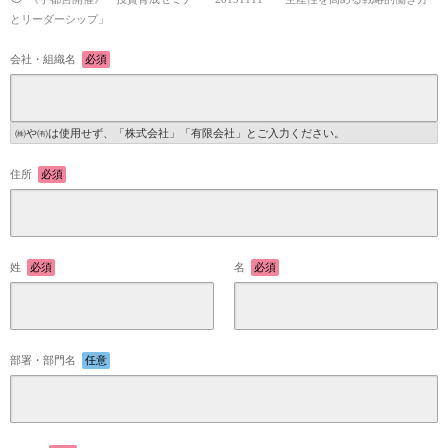
とリーダーシップ」
会社・組織名
必須
㈱や㈲は使用せず、「株式会社」「有限会社」とご入力ください。
住所
必須
姓
必須
名
必須
部署・部門名
任意