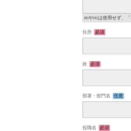
㈱や㈲は使用せず、「
住所
必須
姓
必須
部署・部門名
任意
役職名
必須